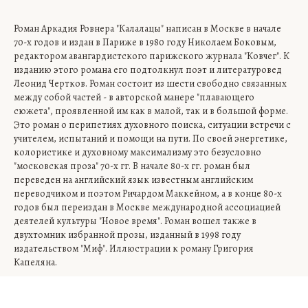
Роман Аркадия Ровнера "Калалацы" написан в Москве в начале
70-х годов и издан в Париже в 1980 году Николаем Боковым,
редактором авангардистского парижского журнала "Ковчег". К
изданию этого романа его подтолкнул поэт и литературовед
Леонид Чертков. Роман состоит из шести свободно связанных
между собой частей - в авторской манере "плавающего
сюжета", проявленной им как в малой, так и в большой форме.
Это роман о перипетиях духовного поиска, ситуации встречи с
учителем, испытаний и помощи на пути. По своей энергетике,
колористике и духовному максимализму это безусловно
"московская проза" 70-х гг. В начале 80-х гг. роман был
переведен на английский язык известным английским
переводчиком и поэтом Ричардом Маккейном, а в конце 80-х
годов был переиздан в Москве международной ассоциацией
деятелей культуры "Новое время". Роман вошел также в
двухтомник избранной прозы, изданный в 1998 году
издательством "Миф". Иллюстрации к роману Григория
Капеляна.