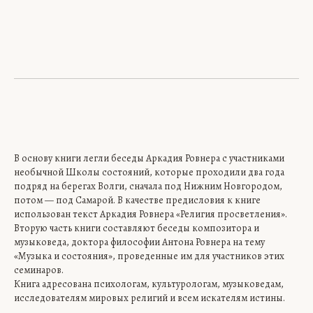
В основу книги легли беседы Аркадия Ровнера с участниками
необыч­ной Школы состояний, которые проходили два года
подряд на берегах Вол­ги, сначала под Нижним Новгородом,
потом — под Самарой. В качестве предисловия к книге
использован текст Аркадия Ровнера «Религия про­светления».
Вторую часть книги составляют беседы композитора и
музыковеда, док­тора философии Антона Ровнера на тему
«Музыка и состояния», проведен­ные им для участников этих
семинаров.
Книга адресована психологам, культурологам, музыковедам,
исследова­телям мировых религий и всем искателям истины.